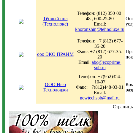
Телефон: (812) 350-00-
Тёплый пол
48 , 600-25-80
Опт
(Технолюкс)
Email:
усл
khoronzhin@tehnoluxe.ru
Телефон: +7 (812) 677-
35-20
Факс: +7 (812) 677-35-
Про
ооо ЭКО ПРАЙМ
20
пок
Email:
abc@ecoprime-
spb.ru
Телефон: +7(952)354-
10-07
ООО Нью
Ком
Факс: +7(812)448-03-01
Технолоджи
раз
Email:
newtechspb@mail.ru
Страни