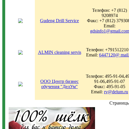
Телефон: +7 (812)
9208974
Gudeng Drill Service
Факс: +7 (812) 37930
Email:
gdsinfo1@gmail.co
Телефон: +791512210
ALMIN cleaning servis
Email:
6447120@ mail.
Телефон: 495-91-04,4
ООО Центр бизнес
91-06,495-91-07
обучения "ДелУм"
Факс: 495-91-05
Email:
rv@delum.ru
Страни