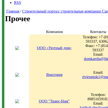
RSS
Главная
/
Строительный портал: строительные компании Санкт-
Прочее
Компания
Контакты
Телефон: +7 (8
593337, 6306
Факс: +7 (814
ООО «Уютный дом»
593337
Email:
domkarelia@bk
Email:
Виктория
rivieramsk1@mai
Телефон:
8985165918
ООО "Транс-Нам"
Email:
kirillvikulin@ramb