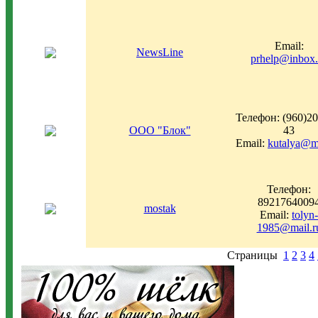
Email:
NewsLine
prhelp@inbox.
Телефон: (960)20
ООО "Блок"
43
Email:
kutalya@ma
Телефон:
8921764009
mostak
Email:
tolyn-
1985@mail.r
Страницы
1
2
3
4