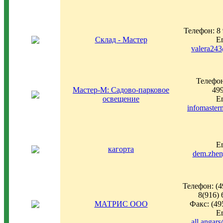
Телефон: 8 
Склад - Мастер
Em
valera24
Телефон
Мастер-М: Садово-парковое
49
освещение
Em
infomaste
Em
кагорта
dem.zhen
Телефон: (4
8(916) 
МАТРИС ООО
Факс: (49
Em
all.angar