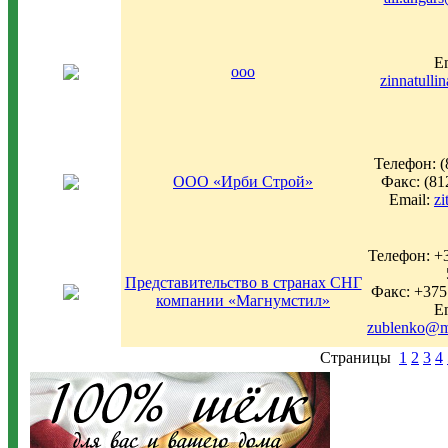
Em
ооо
zinnatulli
Телефон: (
ООО «Ирби Строй»
Факс: (81
Email:
zi
Телефон: +3
Представительство в странах СНГ
Факс: +375
компании «Магнумстил»
Em
zublenko@m
Страницы
1
2
3
4