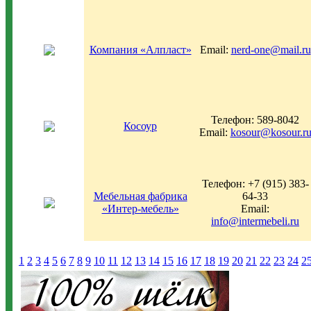
Компания «Алпласт»
Email:
nerd-one@mail.ru
Телефон: 589-8042
Косоур
Email:
kosour@kosour.r
Телефон: +7 (915) 383-
Мебельная фабрика
64-33
«Интер-мебель»
Email:
info@intermebeli.ru
1
2
3
4
5
6
7
8
9
10
11
12
13
14
15
16
17
18
19
20
21
22
23
24
2