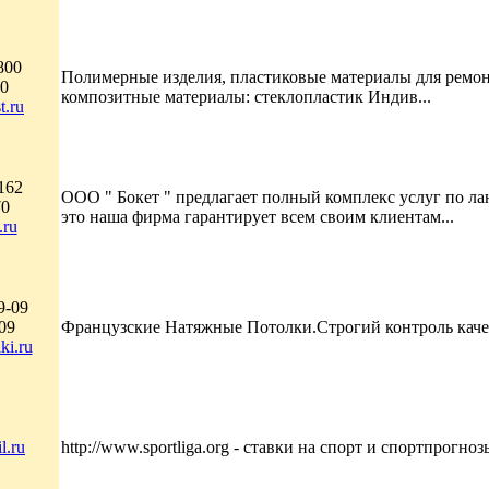
800
Полимерные изделия, пластиковые материалы для ремон
20
композитные материалы: стеклопластик Индив...
t.ru
162
ООО " Бокет " предлагает полный комплекс услуг по л
70
это наша фирма гарантирует всем своим клиентам...
.ru
9-09
09
Французские Натяжные Потолки.Строгий контроль качес
ki.ru
l.ru
http://www.sportliga.org - ставки на спорт и спортпрогнозы