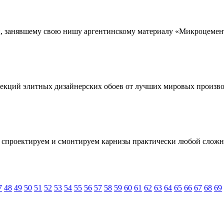
 и, занявшему свою нишу аргентинскому материалу «Микроцемен
оллекций элитных дизайнерских обоев от лучших мировых произв
, спроектируем и смонтируем карнизы практически любой слож
7
48
49
50
51
52
53
54
55
56
57
58
59
60
61
62
63
64
65
66
67
68
69