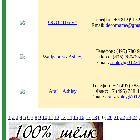
Телефон: +7(812)917-
ООО "Нэйм"
Email:
decorname@gma
Телефон: (495) 780-9
Wallpapers - Ashley
Факс: (495) 780-99
Email:
ashley@01234
Телефон: +7 (495) 788
Arail - Ashley
Факс: +7 (495) 788-4
Email:
arail-ashley@012
1
2
3
4
5
6
7
8
9
10
11
12
13
14
15
16
17
18
[19]
20
21
22
23
24