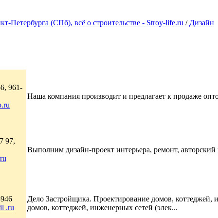
Петербурга (СПб), всё о строительстве - Stroy-life.ru
/
Дизайн
6, 961-
Наша компания производит и предлагает к продаже опто
.ru
7 97,
Выполним дизайн-проект интерьера, ремонт, авторский н
ru
3946
Дело Застройщика. Проектирование домов, коттеджей, 
l .ru
домов, коттеджей, инженерных сетей (элек...