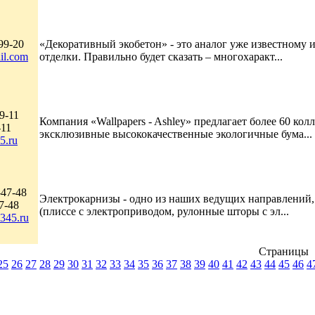
99-20
«Декоративный экобетон» - это аналог уже известному
il.com
отделки. Правильно будет сказать – многохаракт...
9-11
Компания «Wallpapers - Ashley» предлагает более 60 к
-11
эксклюзивные высококачественные экологичные бума...
5.ru
-47-48
Электрокарнизы - одно из наших ведущих направлений
7-48
(плиссе с электроприводом, рулонные шторы с эл...
345.ru
Страницы
25
26
27
28
29
30
31
32
33
34
35
36
37
38
39
40
41
42
43
44
45
46
4