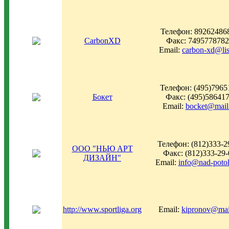
Телефон: 89262486
CarbonXD
Факс: 749577878
Email:
carbon-xd@lis
Телефон: (495)7965
Бокет
Факс: (495)58641
Email:
bocket@mail
Телефон: (812)333-2
ООО "НЬЮ АРТ
Факс: (812)333-29-
ДИЗАЙН"
Email:
info@nad-potol
http://www.sportliga.org
Email:
kipronov@mai