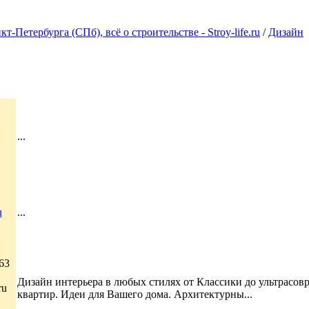
Петербурга (СПб), всё о строительстве - Stroy-life.ru
/
Дизайн
...
u
...
63
Дизайн интерьера в любых стилях от Классики до ультрасов
ru
квартир. Идеи для Вашего дома. Архитектурны...