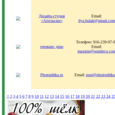
Дизайн-студия
Email:
«Апельсин»
ilya.bulah@gmail.com
Телефон: 916-239-97-
прованс деко
Email:
maxims@senideco.co
Photoplitka.ru
Email:
post@photoplitka
1
2
3
4
5
6
7
8
9
10
11
12
13
14
15
16
17
18
19
20
21
22
23
24
2