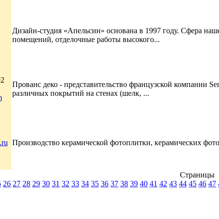
Дизайн-студия «Апельсин» основана в 1997 году. Сфера наш
помещений, отделочные работы высокого...
92
Прованс деко - представительство французской компании Sen
различных покрытий на стенах (шелк, ...
m
.ru
Производство керамической фотоплитки, керамических фотоп
Страницы
5
26
27
28
29
30
31
32
33
34
35
36
37
38
39
40
41
42
43
44
45
46
47