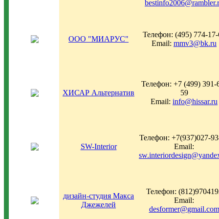
bestinfo2006@rambler.
Телефон: (495) 774-17-
ООО "МИАРУС"
Email:
mmv3@bk.ru
Телефон: +7 (499) 391-
ХИСАР Альтернатив
59
Email:
info@hissar.ru
Телефон: +7(937)027-93
SW-Interior
Email:
sw.interiordesign@yande
Телефон: (812)970419
дизайн-студия Макса
Email:
Джежелей
desformer@gmail.co