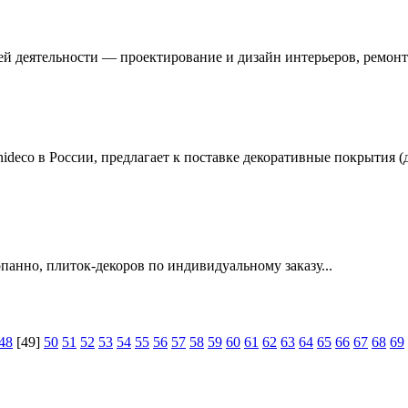
ей деятельности — проектирование и дизайн интерьеров, ремонт
ideco в России, предлагает к поставке декоративные покрытия 
анно, плиток-декоров по индивидуальному заказу...
48
[49]
50
51
52
53
54
55
56
57
58
59
60
61
62
63
64
65
66
67
68
69