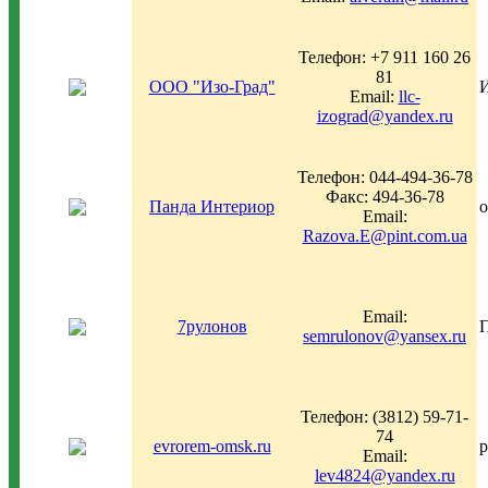
Телефон: +7 911 160 26
81
ООО "Изо-Град"
И
Email:
llc-
izograd@yandex.ru
Телефон: 044-494-36-78
Факс: 494-36-78
Панда Интериор
о
Email:
Razova.E@pint.com.ua
Email:
7рулонов
П
semrulonov@yansex.ru
Телефон: (3812) 59-71-
74
evrorem-omsk.ru
р
Email:
lev4824@yandex.ru