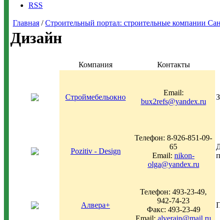
RSS
Главная
/
Строительный портал: строительные компании Санкт-
Дизайн
Компания
Контакты
Email:
Строймебельокно
З
bux2refs@yandex.ru
Телефон: 8-926-851-09-
65
Д
Pozitiv - Design
Email:
nikon-
п
olga@yandex.ru
Телефон: 493-23-49,
942-74-23
Алвера+
П
Факс: 493-23-49
Email:
alverain@mail.ru