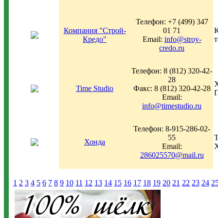
Телефон: +7 (499) 347
Компания "Строй-
01 71
К
Кредо"
Email:
info@stroy-
т
credo.ru
Телефон: 8 (812) 320-42-
28
Х
Time Studio
Факс: 8 (812) 320-42-28
П
Email:
info@timestudio.ru
Телефон: 8-915-286-02-
55
Т
Хонда
Email:
Х
286025570@mail.ru
1
2
3
4
5
6
7
8
9
10
11
12
13
14
15
16
17
18
19
20
21
22
23
24
2