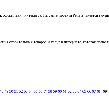
ора, оформления интерьера. На сайте проекта Penatis имеется в
ния строительных товаров и услуг в интернете, которая позволя
48
49
50
51
52
53
54
55
56
57
58
59
60
61
62
63
64
65
66
67
68
[69]