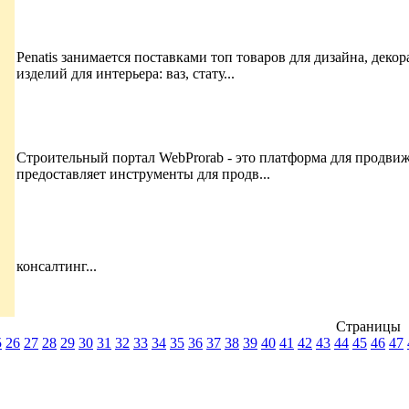
Penatis занимается поставками топ товаров для дизайна, дек
изделий для интерьера: ваз, стату...
Строительный портал WebProrab - это платформа для продвиже
предоставляет инструменты для продв...
консалтинг...
Страницы
5
26
27
28
29
30
31
32
33
34
35
36
37
38
39
40
41
42
43
44
45
46
47