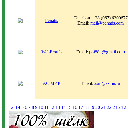
Телефон: +38 (067) 6209677
Penatis
Email:
mail@penatis.com
WebProrab
Email:
poi88u@gmail.com
АС МИР
Email:
asm@asmir.ru
1
2
3
4
5
6
7
8
9
10
11
12
13
14
15
16
17
18
19
20
21
22
23
24
2