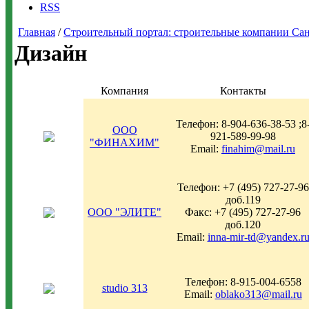
RSS
Главная
/
Строительный портал: строительные компании Санкт-
Дизайн
Компания
Контакты
Телефон: 8-904-636-38-53 ;8
ООО
921-589-99-98
"ФИНАХИМ"
Email:
finahim@mail.ru
Телефон: +7 (495) 727-27-96
доб.119
ООО "ЭЛИТЕ"
Факс: +7 (495) 727-27-96
доб.120
Email:
inna-mir-td@yandex.r
Телефон: 8-915-004-6558
studio 313
Email:
oblako313@mail.ru