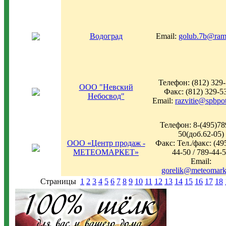
Водоград
Email:
golub.7b@ramb
Телефон: (812) 329
ООО "Невский
Факс: (812) 329-5
Небосвод"
Email:
razvitie@spbpot
Телефон: 8-(495)78
50(доб.62-05)
ООО «Центр продаж -
Факс: Тел./факс: (49
МЕТЕОМАРКЕТ»
44-50 / 789-44-
Email:
gorelik@meteomark
Страницы
1
2
3
4
5
6
7
8
9
10
11
12
13
14
15
16
17
18