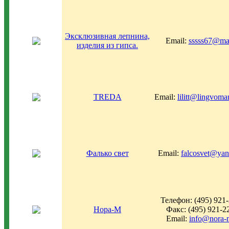
Эксклюзивная лепнина,
Email:
sssss67@mai
изделия из гипса.
TREDA
Email:
lilitt@lingvoma
Фалько свет
Email:
falcosvet@yan
Телефон: (495) 921
Нора-М
Факс: (495) 921-2
Email:
info@nora-