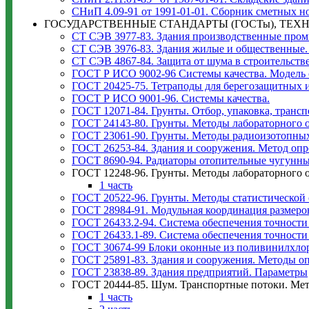
СНиП 4.09-91 от 1991-01-01. Сборник сметных н
ГОСУДАРСТВЕННЫЕ СТАНДАРТЫ (ГОСТы), ТЕХ
СТ СЭВ 3977-83. Здания производственные про
СТ СЭВ 3976-83. Здания жилые и общественные.
СТ СЭВ 4867-84. Защита от шума в строительств
ГОСТ Р ИСО 9002-96 Системы качества. Модель 
ГОСТ 20425-75. Тетраподы для берегозащитных 
ГОСТ Р ИСО 9001-96. Системы качества.
ГОСТ 12071-84. Грунты. Отбор, упаковка, транс
ГОСТ 24143-80. Грунты. Методы лабораторного о
ГОСТ 23061-90. Грунты. Методы радиоизотопных
ГОСТ 26253-84. Здания и сооружения. Метод оп
ГОСТ 8690-94. Радиаторы отопительные чугунны
ГОСТ 12248-96. Грунты. Методы лабораторного 
1 часть
ГОСТ 20522-96. Грунты. Методы статистической 
ГОСТ 28984-91. Модульная координация размеро
ГОСТ 26433.2-94. Система обеспечения точности
ГОСТ 26433.1-89. Система обеспечения точности
ГОСТ 30674-99 Блоки оконные из поливинилхло
ГОСТ 25891-83. Здания и сооружения. Методы 
ГОСТ 23838-89. Здания предприятий. Параметры
ГОСТ 20444-85. Шум. Транспортные потоки. Ме
1 часть