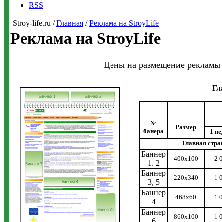
RSS
Stroy-life.ru /
Главная
/
Реклама на StroyLife
Реклама на StroyLife
Цены на размещение рекламы н
Гл
№
Размер
банера
1 не
Главная стра
Баннер
400х100
2 
1, 2
Баннер
220х340
1 
3, 5
Баннер
468х60
1 
4
Баннер
860х100
1 
6