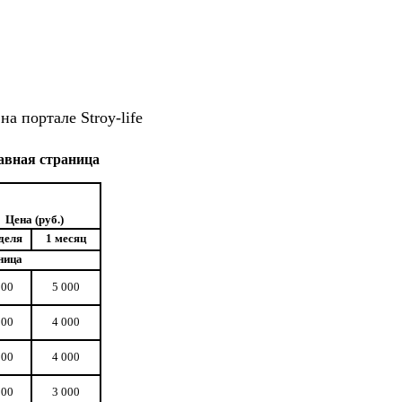
а портале Stroy-life
авная страница
Цена (руб.)
деля
1 месяц
ница
000
5 000
000
4 000
000
4 000
000
3 000