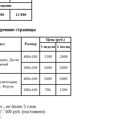
ещение
000
12 000
ренние страницы
Цена (руб.)
дел
Размер
1 неделя
1
месяц
400х100
1500
2000
деры; Доска
лений
300х100
1000
2000
400х100
1000
2000
ументация;
; Форум
300х100
700
1500
., не более 5 слов.
и
": 500 руб. (постоянно)
с.