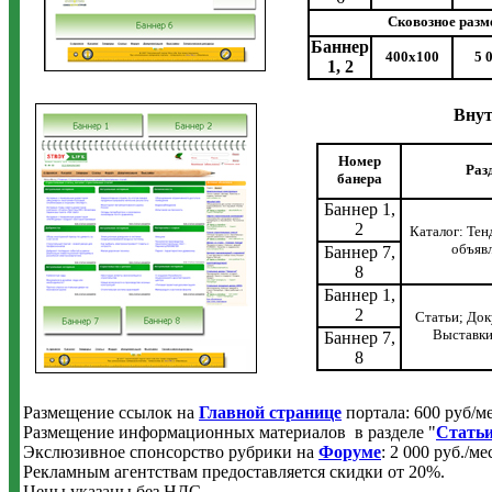
Сковозное разм
Баннер
400х100
5 
1, 2
Внут
Номер
Раз
банера
Баннер 1,
2
Каталог: Тен
объяв
Баннер 7,
8
Баннер 1,
2
Статьи; Док
Выставки
Баннер 7,
8
Размещение ссылок на
Главной странице
портала: 600 руб/мес
Размещение информационных материалов в разделе "
Стать
Экслюзивное спонсорство рубрики на
Форуме
: 2 000 руб./ме
Рекламным агентствам предоставляется скидки от 20%.
Цены указаны без НДС.