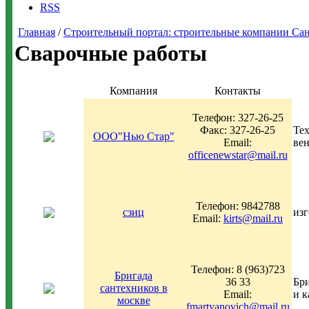
RSS
Главная
/
Строительный портал: строительные компании Санкт-
Сварочные работы
Компания
Контакты
Телефон: 327-26-25
Факс: 327-26-25
Тех
ООО"Нью Стар"
Email:
вен
officenewstar@mail.ru
Телефон: 9842788
сзиц
изг
Email:
kirts@mail.ru
Телефон: 8 (963)723
Бригада
36 33
Бри
сантехников в
Email:
и к
москве
fmartyanovich@mail.ru