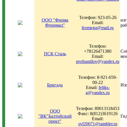
Телефон: 923-05-26
ООО "Фирма
из
Email:
Фенимал"
раб
feomega@mail.ru
Телефон:
+78126471380
Соб
ПСК Сталь
Email:
мон
profnastilov@yandex.ru
Телефон: 8-921-659-
00-22
Бригада
Изг
Email:
feliks-
a@yandex.ru
Телефон: 89013118453
ООО
Факс: 8(812)3619126
"ВК"Балтийский
Гид
Email:
прект"
svf20071@rambler.ru