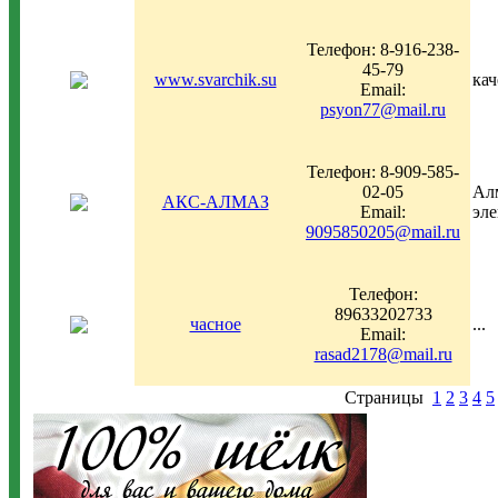
Телефон: 8-916-238-
45-79
www.svarchik.su
кач
Email:
psyon77@mail.ru
Телефон: 8-909-585-
02-05
Aлм
АКС-АЛМАЗ
Email:
элe
9095850205@mail.ru
Телефон:
89633202733
часное
...
Email:
rasad2178@mail.ru
Страницы
1
2
3
4
5