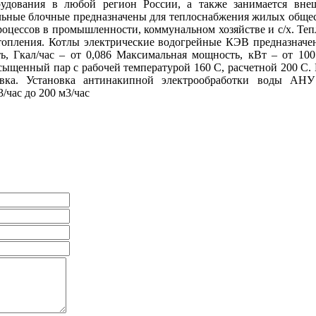
удования в любой регион России, а также занимается внеш
ульные блочные предназначены для теплоснабжения жилых общес
роцессов в промышленности, коммунальном хозяйстве и с/х. Тепл
топления. Котлы электрические водогрейные КЭВ предназначе
ть, Гкал/час – от 0,086 Максимальная мощность, кВт – от 10
щенный пар с рабочей температурой 160 С, расчетной 200 С. Па
вка. Установка антинакипной электрообработки воды АНУ 
/час до 200 м3/час