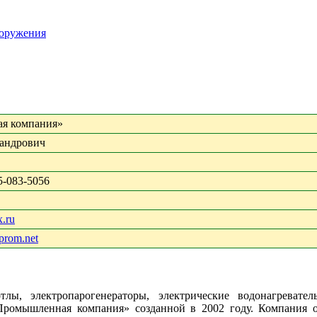
ооружения
я компания»
андрович
05-083-5056
.ru
prom.net
тлы, электропарогенераторы, электрические водонагревател
«Промышленная компания» созданной в 2002 году. Компания о