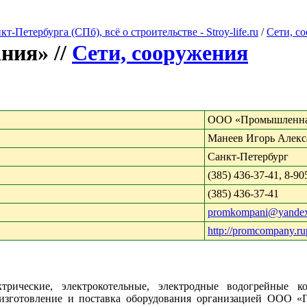
Петербурга (СПб), всё о строительстве - Stroy-life.ru
/
Сети, с
ия» //
Сети, сооружения
ООО «Промышленна
Манеев Игорь Алекс
Санкт-Петербург
(385) 436-37-41, 8-9
(385) 436-37-41
promkompani@yandex
http://promcompany.ru
трические, электрокотельные, электродные водогрейные ко
- изготовление и поставка оборудования организацией ООО 