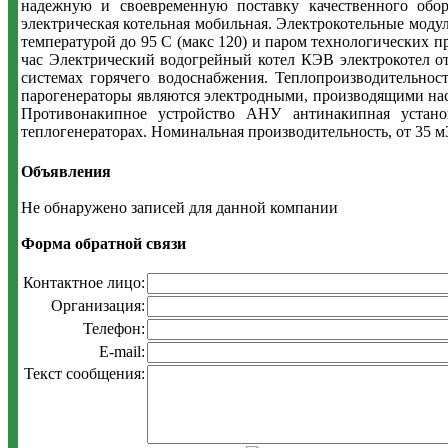
надежную и своевременную поставку качественного обор
электрическая котельная мобильная. Электрокотельные мод
температурой до 95 С (макс 120) и паром технологических п
час Электрический водогрейный котел КЭВ электрокотел о
системах горячего водоснабжения. Теплопроизводительнос
парогенераторы являются электродными, производящими насы
Противонакипное устройство АНУ антинакипная устано
теплогенераторах. Номинальная производительность, от 35 м3
Объявления
Не обнаружено записей для данной компании
Форма обратной связи
Контактное лицо:
Организация:
Телефон:
E-mail:
Текст сообщения: