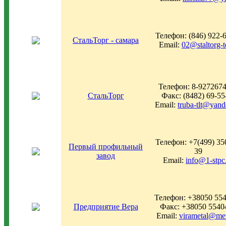
Телефон: (846) 922-
СтальТорг - самара
Email:
02@staltorg-t
Телефон: 8-927267
СтальТорг
Факс: (8482) 69-55
Email:
truba-tlt@yand
Телефон: +7(499) 35
Первый профильный
39
завод
Email:
info@1-stpc
Телефон: +38050 55
Предприятие Вера
Факс: +38050 5540
Email:
virametal@met