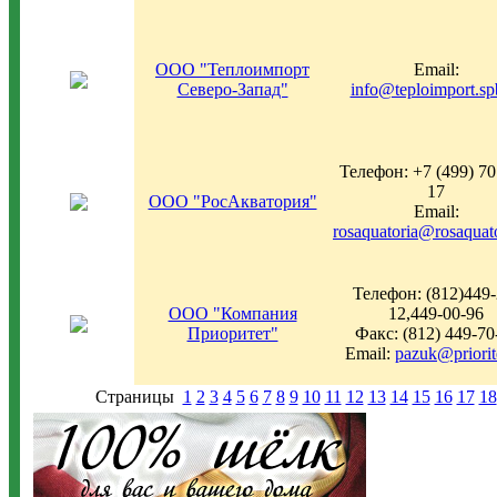
ООО "Теплоимпорт
Email:
Северо-Запад"
info@teploimport.sp
Телефон: +7 (499) 70
17
ООО "РосАкватория"
Email:
rosaquatoria@rosaquato
Телефон: (812)449-
ООО "Компания
12,449-00-96
Приоритет"
Факс: (812) 449-70
Email:
pazuk@priorit
Страницы
1
2
3
4
5
6
7
8
9
10
11
12
13
14
15
16
17
18