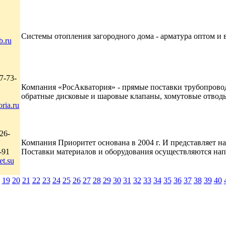
Системы отопления загородного дома - арматура оптом и в
b.ru
7-73-
Компания «РосАкватория» - прямые поставки трубопрово
обратные дисковые и шаровые клапаны, хомутовые отводы 
ria.ru
26-
Компания Приоритет основана в 2004 г. И представляет 
-91
Поставки материалов и оборудования осуществляются напр
et.su
19
20
21
22
23
24
25
26
27
28
29
30
31
32
33
34
35
36
37
38
39
40