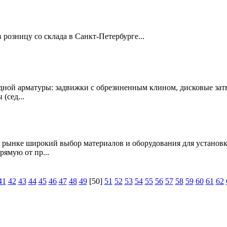
 розницу со склада в Санкт-Петербурге...
дной арматуры: задвижки с обрезиненным клином, дисковые зат
(сед...
на рынке широкий выбор материалов и оборудования для установ
ямую от пр...
41
42
43
44
45
46
47
48
49
[50]
51
52
53
54
55
56
57
58
59
60
61
62