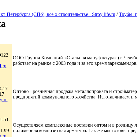
Петербурга (СПб), всё о строительстве - Stroy-life.ru
/
Трубы: 
жа
0122
ООО Группа Компаний «Стальная мануфактура» (г. Челяби
работает на рынке с 2003 года и за это время зарекомендова
4.ru
0-17
Оптово - розничная продажа металлопроката и строймате
17
предприятий коммунального хозяйства. Изготавливаем и м
r.ru
1-51-
Осуществляем комплексные поставки оптом и в розницу л
51-99
полимерная композитная арматура. Так же мы готовы пред
.ru