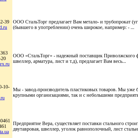
62-39
ООО СтальТорг предлагает Вам метало- и трубопрокат (уго
d.ru
(бывшего в употреблении) очень широкое, например: - ...
4363
ООО «СтальТорг» - надежный поставщик Приволжского феде
-20
швеллер, арматура, лист и т.д), предлагает Вам весь...
ex.ru
0-10-
Мы - завод-производитель пластиковых товаров. Мы уже б
крупными организациями, так и с небольшими предприяти
.ru
40461
Предприятие Вера, существляет поставки стального строи
461
двутавровая, швеллер, уголок равнополочный, лист стальной
a.ua