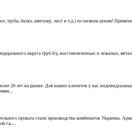
л, труба, балка, швеллер, лист и т.д.) по низким ценам! Примен
рального округа труб б/у, восстановленных и лежалых, металло
олее 20 лет на рынке. Для наших клиентов у нас индивидуальны
ями...
тельного проката стали производства комбинатов Украины. Армат
 г.к....