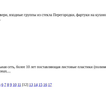
Двери, входные группы из стекла Перегородки, фартуки на кухн
.
ная сеть, более 10 лет поставляющая листовые пластики (полим
нах....
5
6
7
8
9
10
11
[12]
13
14
15
16
17