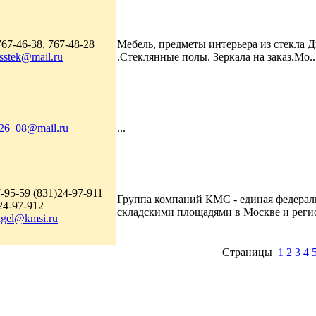
767-46-38, 767-48-28
Мебель, предметы интерьера из стекла 
sstek@mail.ru
.Стеклянные полы. Зеркала на заказ.Мо..
a26_08@mail.ru
...
-95-59 (831)24-97-911
Группа компаний КМС - единая федераль
24-97-912
складскими площадями в Москве и регио
ngel@kmsi.ru
Страницы
1
2
3
4