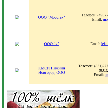
Телефон: (495) 
ООО "Мосстек"
Email:
mo
ООО "x"
Email:
lek
Телефон: (831)277
КМСИ Нижний
(831)
Новгород, ООО
Email:
a