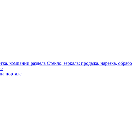
те
на портале