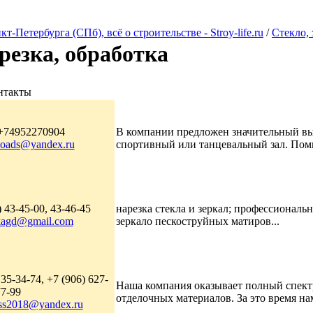
Петербурга (СПб), всё о строительстве - Stroy-life.ru
/
Стекло, 
резка, обработка
нтакты
+74952270904
В компании предложен значительный выб
loads@yandex.ru
спортивный или танцевальный зал. Поми
 43-45-00, 43-46-45
нарезка стекла и зеркал; профессиональн
ikagd@gmail.com
зеркало пескоструйных матиров...
35-34-74, +7 (906) 627-
Наша компания оказывает полный спектр
77-99
отделочных материалов. За это время нам
ass2018@yandex.ru