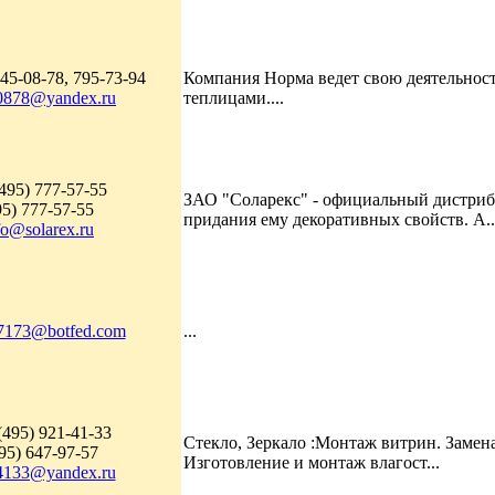
45-08-78, 795-73-94
Компания Норма ведет свою деятельност
0878@yandex.ru
теплицами....
495) 777-57-55
ЗАО "Соларекс" - официальный дистриб
95) 777-57-55
придания ему декоративных свойств. А..
fo@solarex.ru
7173@botfed.com
...
(495) 921-41-33
Стекло, Зеркало :Монтаж витрин. Замена
95) 647-97-57
Изготовление и монтаж влагост...
4133@yandex.ru