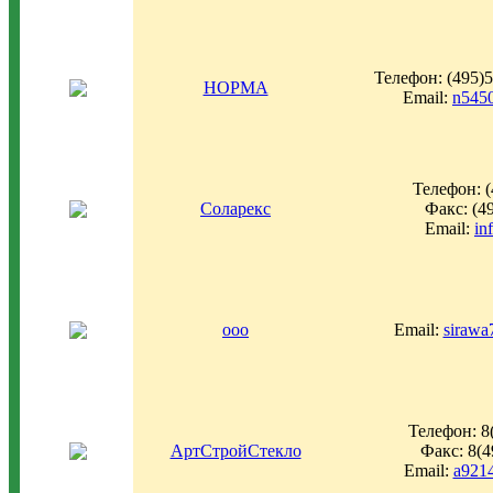
Телефон: (495)5
НОРМА
Email:
n545
Телефон: (
Соларекс
Факс: (4
Email:
in
ооо
Email:
sirawa
Телефон: 8
АртСтройСтекло
Факс: 8(4
Email:
a921