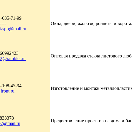
1-635-71-99
----
Окна, двери, жалюзи, роллеты и ворота.
et-spb@mail.ru
066992423
Оптовая продажа стекла листового любо
32@rambler.ru
8-108-45-94
Изготовление и монтаж металлопластико
front.ru
9833378
Предостовление проектов на дома и бан
07@mail.ru