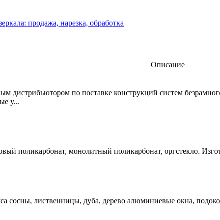
зеркала: продажа, нарезка, обработка
Описание
ым дистрибьютором по поставке конструкций систем безрамног
е у...
овый поликарбонат, монолитный поликарбонат, оргстекло. Изгот
уса сосны, лиственницы, дуба, дерево алюминиевые окна, подок