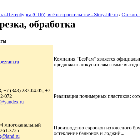
Петербурга (СПб), всё о строительстве - Stroy-life.ru
/
Стекло, 
резка, обработка
кты
Компания "БезРам" является официальн
ezram.ru
предложить покупателям самые выгодны
, +7 (343) 287-04-05, +7
72-072
Реализация полимерных пластиков: сот
t@yandex.ru
394 многоканальный
Производство евроокон из клееного бр
 261-3725
остекление балконов и лоджий....
k@land.ru