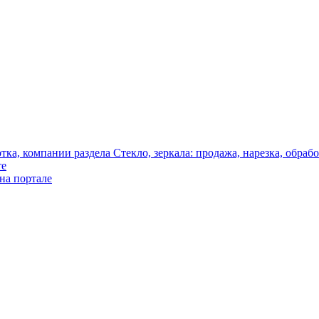
те
на портале