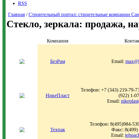
RSS
Главная
/
Строительный портал: строительные компании Санкт-
Стекло, зеркала: продажа, на
Компания
Конта
БезРам
Email:
max@b
Телефон: +7 (343) 219-79-73
НикеПласт
(922) 1-0
Email:
nikeplas
Телефон: 8(495)984-5
Техпак
Факс: 8(499)
Email:
tehpac