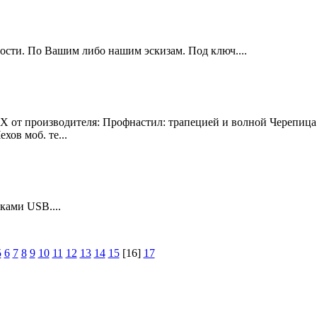
сти. По Вашим либо нашим эскизам. Под ключ....
 от производителя: Профнастил: трапецией и волной Черепица 
хов моб. те...
ками USB....
5
6
7
8
9
10
11
12
13
14
15
[16]
17