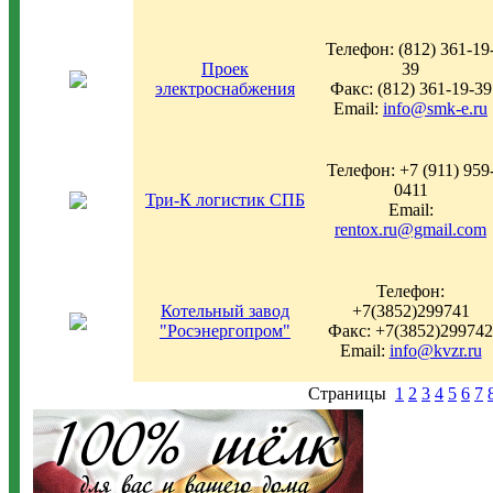
Телефон: (812) 361-19
Проек
39
электроснабжения
Факс: (812) 361-19-39
Email:
info@smk-e.ru
Телефон: +7 (911) 959
0411
Три-К логистик СПБ
Email:
rentox.ru@gmail.com
Телефон:
Котельный завод
+7(3852)299741
"Росэнергопром"
Факс: +7(3852)299742
Email:
info@kvzr.ru
Страницы
1
2
3
4
5
6
7