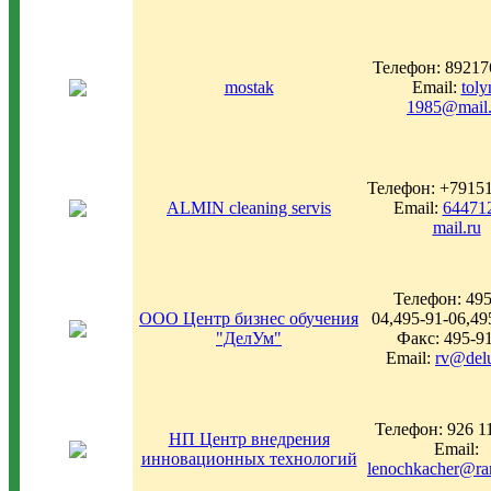
Телефон: 89217
mostak
Email:
toly
1985@mail.
Телефон: +7915
ALMIN cleaning servis
Email:
64471
mail.ru
Телефон: 495
ООО Центр бизнес обучения
04,495-91-06,49
"ДелУм"
Факс: 495-9
Email:
rv@del
Телефон: 926 1
НП Центр внедрения
Email:
инновационных технологий
lenochkacher@ra