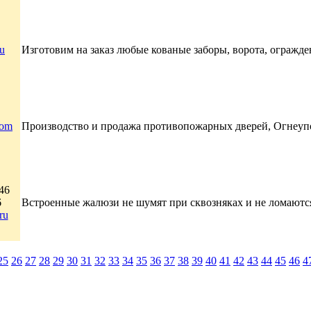
u
Изготовим на заказ любые кованые заборы, ворота, огражден
com
Производство и продажа противопожарных дверей, Огнеупор
46
6
Встроенные жалюзи не шумят при сквозняках и не ломаются
ru
25
26
27
28
29
30
31
32
33
34
35
36
37
38
39
40
41
42
43
44
45
46
4