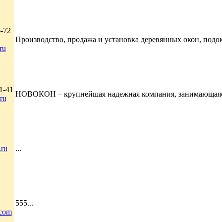
6-72
Производство, продажа и установка деревянных окон, подоко
ru
1-41
НОВОКОН – крупнейшая надежная компания, занимающаяся пр
ru
ru
...
555...
.com