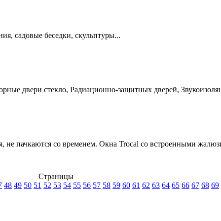
ия, садовые беседки, скульптуры...
ные двери стекло, Радиационно-защитных дверей, Звукоизоляции
, не пачкаются со временем. Окна Trocal со встроенными жалю
Страницы
7
48
49
50
51
52
53
54
55
56
57
58
59
60
61
62
63
64
65
66
67
68
69