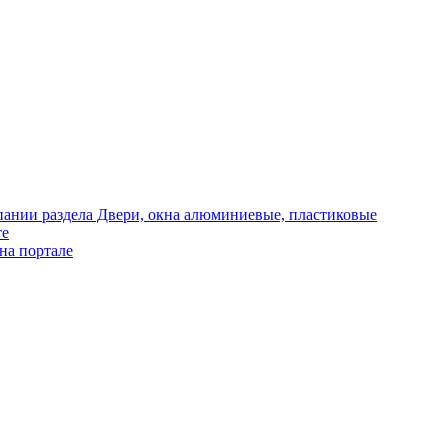
те
на портале