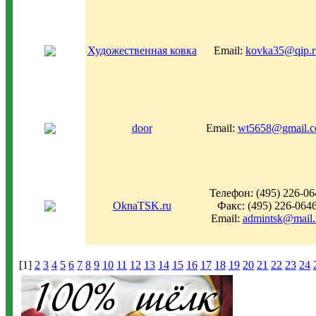
Художественная ковка
Email:
kovka35@qip.r
door
Email:
wt5658@gmail.
Телефон: (495) 226-06
OknaTSK.ru
Факс: (495) 226-064
Email:
admintsk@mail.
[1]
2
3
4
5
6
7
8
9
10
11
12
13
14
15
16
17
18
19
20
21
22
23
24