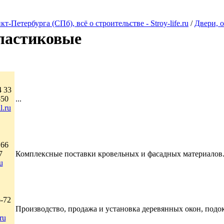
Петербурга (СПб), всё о строительстве - Stroy-life.ru
/
Двери, 
ластиковые
4 33
-50
...
l.ru
 66
7
Комплексные поставки кровельных и фасадных материалов.
u
6-72
Производство, продажа и установка деревянных окон, подоко
ru