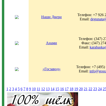
Телефон: +7 926 
Наши Двери
Email:
degunata@
Телефон: (347) 2
Анами
Факс: (347) 27
Email:
karabaska
Телефон: +7 (495)
«Госзавод»
Email:
info@goss
1
2
3
4
5
6
7
8
9
10
11
12
13
14
15
16
17
18
19
20
21
22
23
24
2