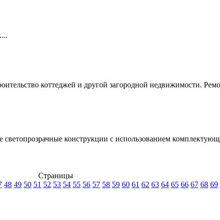
...
оительство коттеджей и другой загородной недвижимости. Ремон
е светопрозрачные конструкции с использованием комплектую
Страницы
7
48
49
50
51
52
53
54
55
56
57
58
59
60
61
62
63
64
65
66
67
68
69