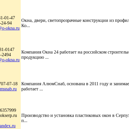
81-01-47
Окна, двери, светопрозрачные конструкции из профи
-24-94
Ко...
@o-okna.ru
81-0147
Компания Окна 24 работает на российском строительн
3-2494
продукцию ...
@o-okna.ru
707-07-18
Компания АлюмСнаб, основана в 2011 году и занимае
msnab.ru
работает ...
)6357999
okserp.ru
Производство и установка пластиковых окон в Серпу
п...
andex.ru