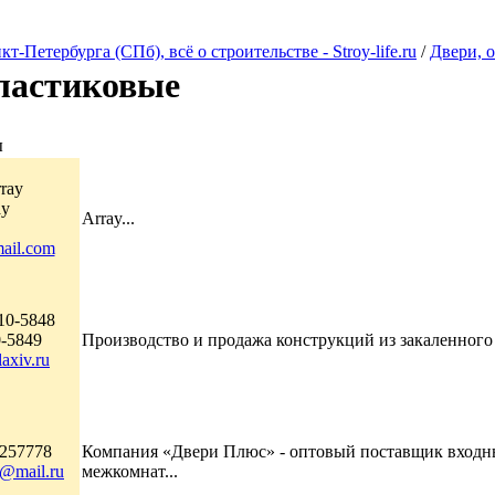
Петербурга (СПб), всё о строительстве - Stroy-life.ru
/
Двери, 
ластиковые
ы
ray
ay
Array...
ail.com
10-5848
0-5849
Производство и продажа конструкций из закаленного с
axiv.ru
7257778
Компания «Двери Плюс» - оптовый поставщик входны
4@mail.ru
межкомнат...