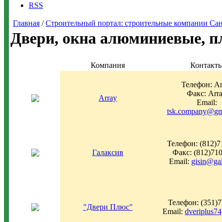
RSS
Главная
/
Строительный портал: строительные компании Санкт-
Двери, окна алюминиевые, п
Компания
Контакт
Телефон: Ar
Факс: Arr
Array
Email:
tsk.company@gm
Телефон: (812)7
Галаксив
Факс: (812)71
Email:
gisin@gal
Телефон: (351)
"Двери Плюс"
Email:
dveriplus7