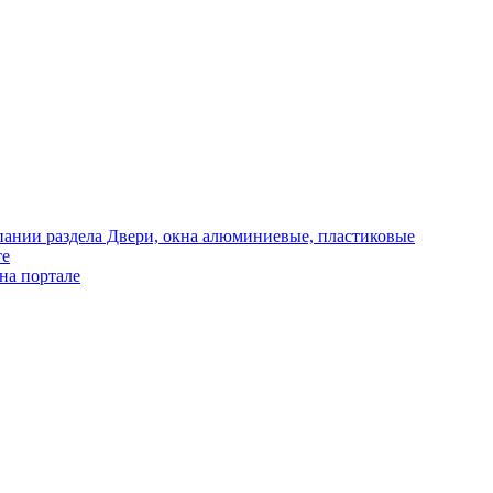
те
на портале