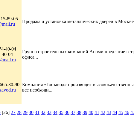
215-89-05
Продажа и установка металлических дверей в Москве.
mail.ru
74-40-04
Группа строительных компаний Анами предлагает стр
4-40-04
офиса...
@mail.ru
 665-30-90
Компания «Госзавод» производит высококачественны
zavod.ru
все необходи...
5
[26]
27
28
29
30
31
32
33
34
35
36
37
38
39
40
41
42
43
44
45
46
4