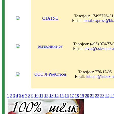
Телефон: +7495726431
СТАТУС
Email:
metal-express@bk.
Телефон: (495) 974-77-
остекление.ру
Email:
otvet@osteklenie.
Телефон: 776-17-95
ООО Л-РемСтрой
Email:
lubrem@inbox.r
1
2
3
4
5
6
7
8
9
10
11
12
13
14
15
16
17
18
19
20
21
22
23
24
2