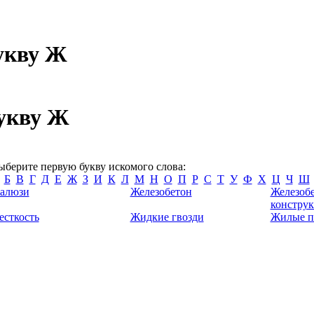
укву Ж
укву Ж
ыберите первую букву искомого слова:
Б
В
Г
Д
Е
Ж
З
И
К
Л
М
Н
О
П
Р
С
Т
У
Ф
Х
Ц
Ч
Ш
алюзи
Железобетон
Железоб
констру
есткость
Жидкие гвозди
Жилые п