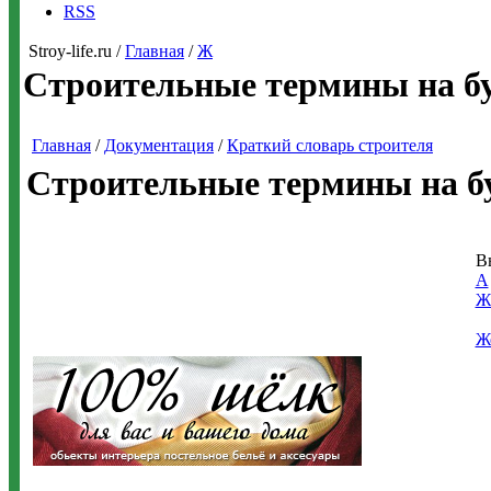
RSS
Stroy-life.ru /
Главная
/
Ж
Строительные термины на б
Главная
/
Документация
/
Краткий словарь строителя
Строительные термины на б
В
А
Ж
Ж