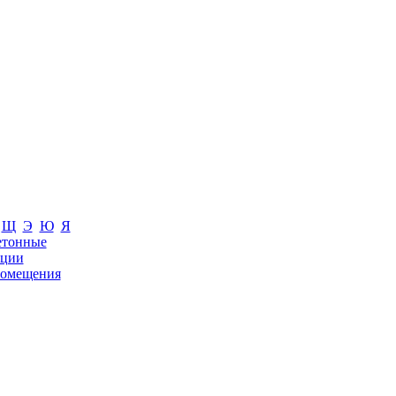
Щ
Э
Ю
Я
етонные
кции
омещения