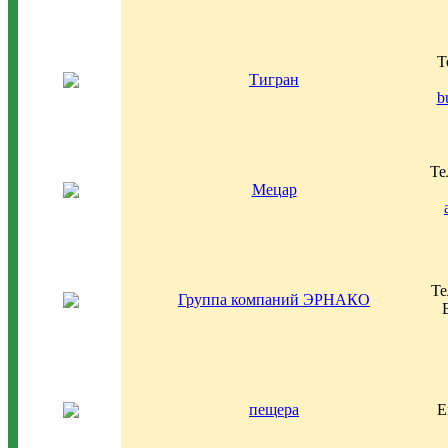
Т
Тигран
b
Те
Мецар
Те
Группа компаний ЭРНАКО
пещера
E