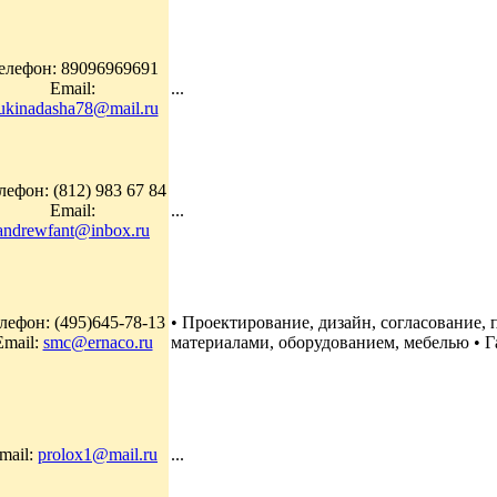
елефон: 89096969691
Email:
...
ukinadasha78@mail.ru
лефон: (812) 983 67 84
Email:
...
andrewfant@inbox.ru
лефон: (495)645-78-13
• Проектирование, дизайн, согласование,
Email:
smc@ernaco.ru
материалами, оборудованием, мебелью • Га
mail:
prolox1@mail.ru
...