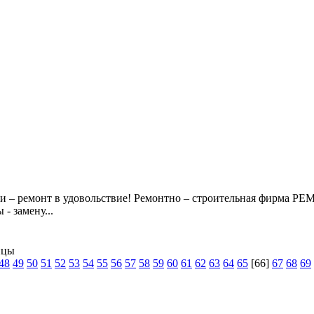
еньги – ремонт в удовольствие! Ремонтно – строительная фирм
- замену...
ицы
48
49
50
51
52
53
54
55
56
57
58
59
60
61
62
63
64
65
[66]
67
68
69