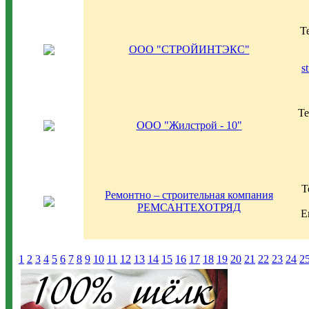
Т
ООО "СТРОЙИНТЭКС"
s
Те
ООО "Жилстрой - 10"
Т
Ремонтно – строительная компания
РЕМСАНТЕХОТРЯД
E
1
2
3
4
5
6
7
8
9
10
11
12
13
14
15
16
17
18
19
20
21
22
23
24
2