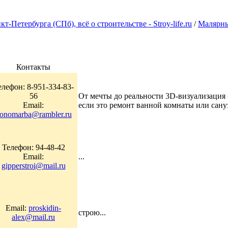
Петербурга (СПб), всё о строительстве - Stroy-life.ru
/
Малярны
Контакты
елефон: 8-951-334-83-
56
От мечты до реальности 3D-визуализация 
Email:
если это ремонт ванной комнаты или сануз
onomarba@rambler.ru
Телефон: 94-48-42
Email:
...
gipperstroi@mail.ru
Email:
proskidin-
строю...
alex@mail.ru