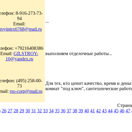
елефон: 8-916-273-73-
94
...
Email:
troyintex6768@mail.ru
лефон: +79216408386
Email:
GILSTROY-
выполняем отделочные работы...
10@yandex.ru
елефон: (495) 258-00-
Для тех, кто ценит качество, время и д
73
комнат "под ключ", сантехнические работы 
mail:
rso-corp@mail.ru
Стран
5
26
27
28
29
30
31
32
33
34
35
36
37
38
39
40
41
42
43
44
45
46
47