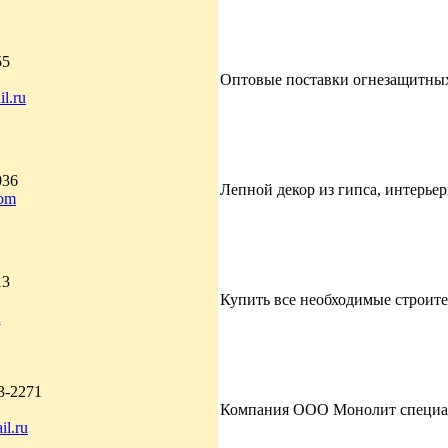
55
Оптовые поставки огнезащитных 
l.ru
036
Лепной декор из гипса, интерье
om
13
Купить все необходимые строите
u
3-2271
Компания ООО Монолит специализ
l.ru