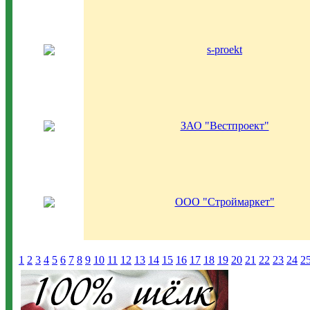
s-proekt
ЗАО "Вестпроект"
ООО "Строймаркет"
1
2
3
4
5
6
7
8
9
10
11
12
13
14
15
16
17
18
19
20
21
22
23
24
2