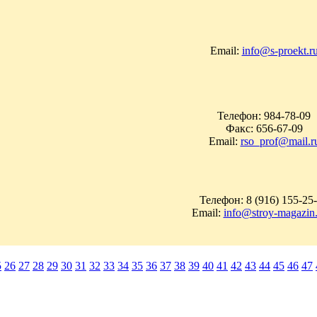
Email:
info@s-proekt.r
Телефон: 984-78-09
Факс: 656-67-09
Email:
rso_prof@mail.r
Телефон: 8 (916) 155-25
Email:
info@stroy-magazin
5
26
27
28
29
30
31
32
33
34
35
36
37
38
39
40
41
42
43
44
45
46
47