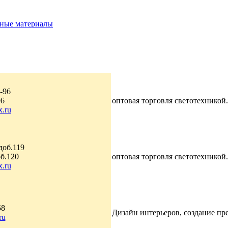
ные материалы
-96
96
оптовая торговля светотехникой.
x.ru
доб.119
об.120
оптовая торговля светотехникой.
x.ru
58
Дизайн интерьеров, создание пр
ru