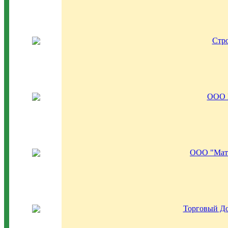
Стр
OOO 
ООО "Мат
Торговый Д