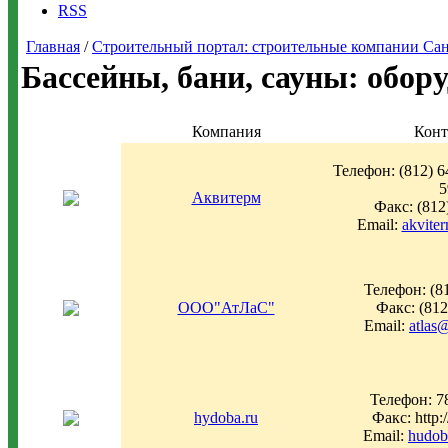
RSS
Главная
/
Строительный портал: строительные компании Санкт-
Бассейны, бани, сауны: обор
Компания
Конт
Телефон: (812) 6
5
Аквитерм
Факс: (812
Email:
akvite
Телефон: (8
ООО"АтЛаС"
Факс: (812
Email:
atlas@
Телефон: 7
hydoba.ru
Факс: http:
Email:
hudob