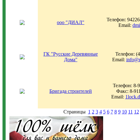
Телефон: 94226
ооо "ДИАЛ"
Email:
dmi
ГК "Русские Деревянные
Телефон: (
Дома"
Email:
info@r
Телефон: 8-9
Бригада строителей
Факс: 8-91
Email:
1lock.
Страницы
1
2
3
4
5
6
7
8
9
10
11
12