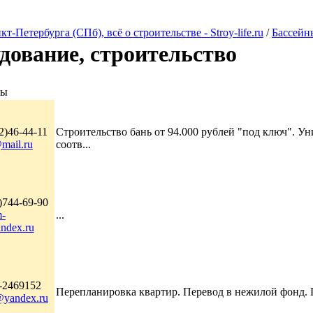
Петербурга (СПб), всё о строительстве - Stroy-life.ru
/
Бассейны
удование, строительство
ты
2)46-44-11
Строительство бань от 94.000 рублей "под ключ". У
@mail.ru
соотв...
)744-69-90
-
...
ndex.ru
-2469152
Перепланировка квартир. Перевод в нежилой фонд. П
yandex.ru