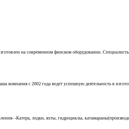
готовлен на современном финском оборудовании. Специалисты 
аша компания с 2002 года ведет успешную деятельность в изгот
ния- -Катера, лодки, яхты, гидроциклы, катамараны(производств