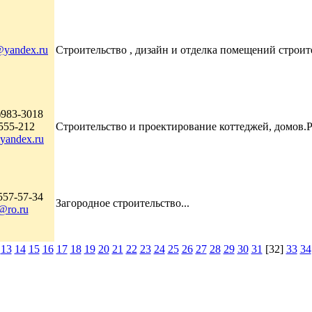
@yandex.ru
Строительство , дизайн и отделка помещений строит
)983-3018
555-212
Строительство и проектирование коттеджей, домов.
yandex.ru
557-57-34
Загородное строительство...
@ro.ru
13
14
15
16
17
18
19
20
21
22
23
24
25
26
27
28
29
30
31
[32]
33
34