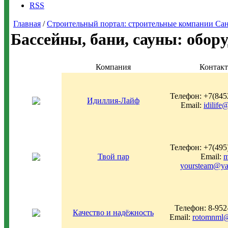
RSS
Главная
/
Строительный портал: строительные компании Санкт-
Бассейны, бани, сауны: обор
Компания
Контак
Телефон: +7(845
Идиллия-Лайф
Email:
idilife
Телефон: +7(495
Твой пар
Email:
m
yoursteam@ya
Телефон: 8-952
Качество и надёжность
Email:
rotomnml@