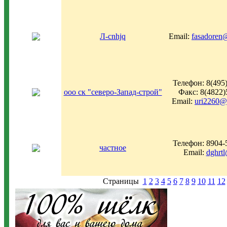
Л-cnhjq
Email:
fasadoren
Телефон: 8(495
ооо ск "северо-Запад-строй"
Факс: 8(4822)
Email:
uri2260@
Телефон: 8904-
частное
Email:
dghrtl
Страницы
1
2
3
4
5
6
7
8
9
10
11
12