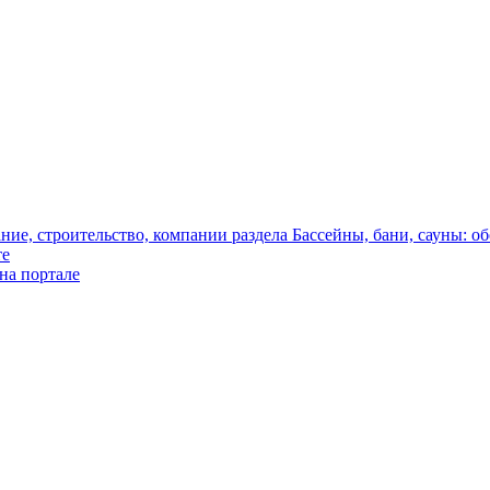
те
на портале