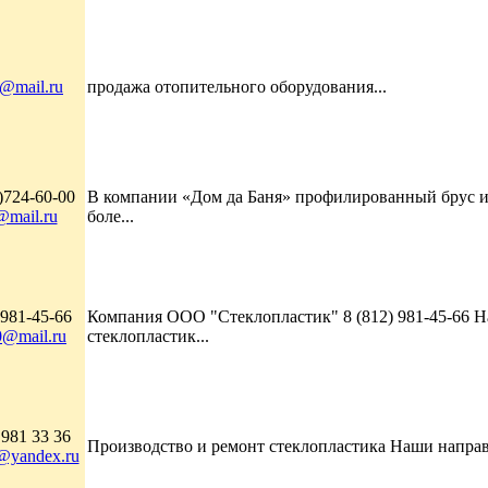
@mail.ru
продажа отопительного оборудования...
)724-60-00
В компании «Дом да Баня» профилированный брус из
@mail.ru
боле...
 981-45-66
Компания ООО "Стеклопластик" 8 (812) 981-45-66 Н
0@mail.ru
стеклопластик...
 981 33 36
Производство и ремонт стеклопластика Наши направле
c@yandex.ru