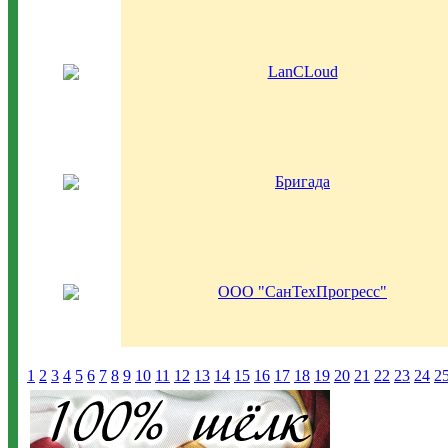
LanCLoud
Бригада
ООО "СанТехПрогресс"
1
2
3
4
5
6
7
8
9
10
11
12
13
14
15
16
17
18
19
20
21
22
23
24
2