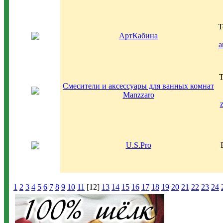
Т
АртКабина
a
Т
Смесители и аксессуары для ванных комнат
Manzzaro
U.S.Pro
1
2
3
4
5
6
7
8
9
10
11
[12]
13
14
15
16
17
18
19
20
21
22
23
24