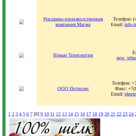
Рекламно-производственная
Телефон: (
компания Магма
Email:
info-
E
Новые Технологии
new_tehn
Телефон: +
ООО Петролес
Факс: +7(
Email:
tdpet
1
2
3
4
5
6
7
[8]
9
10
11
12
13
14
15
16
17
18
19
20
21
22
23
24