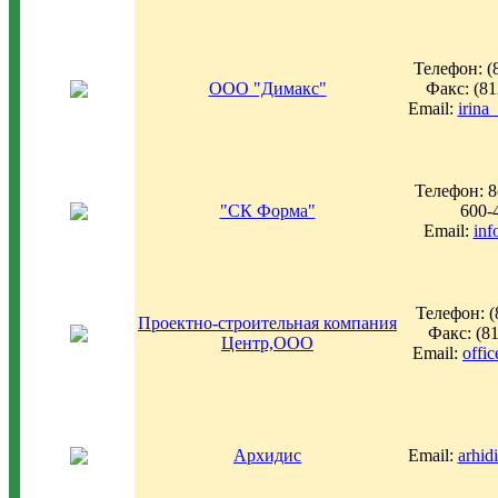
Телефон: (
ООО "Димакс"
Факс: (81
Email:
irina
Телефон: 8
"СК Форма"
600-
Email:
inf
Телефон: (
Проектно-строительная компания
Факс: (8
Центр,ООО
Email:
offi
Архидис
Email:
arhid