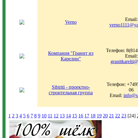
Email:
Verno
verno1111@ya
Телефон: 8(81
Компания "Гранит из
Email:
Карелии"
granitkarelii
Телефон: +7495
Sibiriti - проектно-
06
строительная группа
Email:
info@si
1
2
3
4
5
6
7
8
9
10
11
12
13
14
15
16
17
18
19
20
21
22
23
[24]