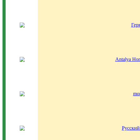
Гер
Antalya Hom
mo
Русский