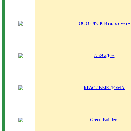
ООО «ФСК Итиль-омет»
АйЭмДом
КРАСИВЫЕ ДОМА
Green Builders